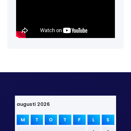
augusti 2026
M
T
O
T
F
L
S