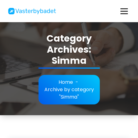
Skip
to
content
Allt om bad, simning och motion
Category
Archives:
Simma
Home
-
Archive by category
"Simma"