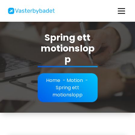
Skip
to
content
Allt om bad, simning och motion
Spring ett
motionslop
p
Home
-
Motion
-
Spring ett
motionslopp